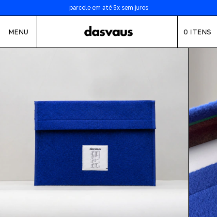
5% de desconto no PIX
parcele em até 5x sem juros
FRETE GRÁTIS nas compras acima de R$700
MENU
0
ITENS