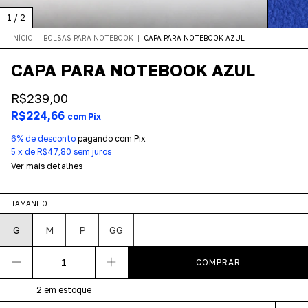
1
/
2
INÍCIO
|
BOLSAS PARA NOTEBOOK
|
CAPA PARA NOTEBOOK AZUL
CAPA PARA NOTEBOOK AZUL
R$239,00
R$224,66
com
Pix
6% de desconto
pagando com Pix
5
x
de
R$47,80
sem juros
Ver mais detalhes
TAMANHO
G
M
P
GG
2
em estoque