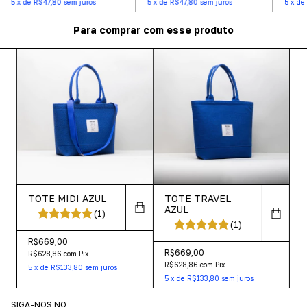
5
x
de
R$47,80
sem juros
5
x
de
R$47,80
sem juros
5
x
de
Para comprar com esse produto
TOTE MIDI AZUL
TOTE TRAVEL
AZUL
(1)
(1)
R$669,00
R$669,00
R$628,86
com
Pix
R$628,86
com
Pix
5
x
de
R$133,80
sem juros
5
x
de
R$133,80
sem juros
SIGA-NOS NO