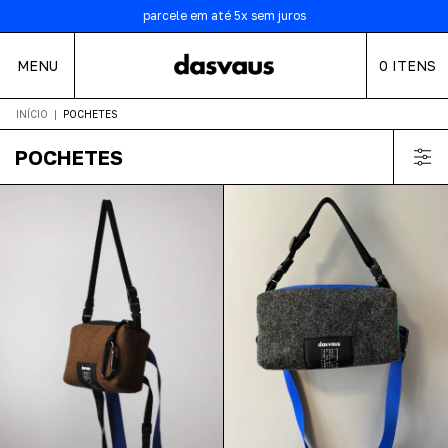
5% de desconto no PIX
parcele em até 5x sem juros
FRETE GRÁTIS nas compras acima de R$700
MENU
0
ITENS
INÍCIO
|
POCHETES
POCHETES